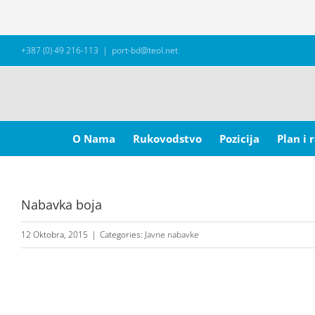
Skip
+387 (0) 49 216-113
|
port-bd@teol.net
to
content
Search
for:
O Nama
Rukovodstvo
Pozicija
Plan i 
Nabavka boja
12 Oktobra, 2015
|
Categories:
Javne nabavke