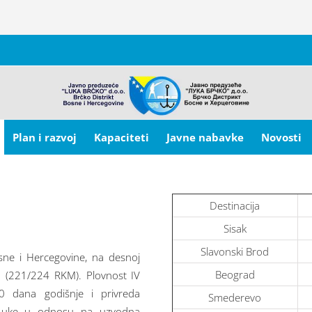
Plan i razvoj
Kapaciteti
Javne nabavke
Novosti
Destinacija
Sisak
Slavonski Brod
sne i Hercegovine, na desnoj
Beograd
). (221/224 RKM). Plovnost IV
60 dana godišnje i privreda
Smederevo
j Luke u odnosu na uzvodna