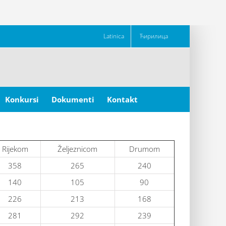
Latinica
Ћирилица
Konkursi
Dokumenti
Kontakt
Rijekom
Željeznicom
Drumom
358
265
240
140
105
90
226
213
168
281
292
239