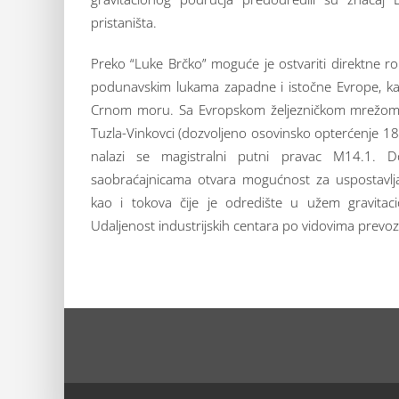
pristaništa.
Preko “Luke Brčko” moguće je ostvariti direktne 
podunavskim lukama zapadne i istočne Evrope, ka
Crnom moru. Sa Evropskom željezničkom mrežom
Tuzla-Vinkovci (dozvoljeno osovinsko opterćenje 18 
nalazi se magistralni putni pravac M14.1. 
saobraćajnicama otvara mogućnost za uspostavljan
kao i tokova čije je odredište u užem gravita
Udaljenost industrijskih centara po vidovima prevoz