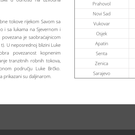
Prahovol
Novi Sad
robne tokove rijekom Savom sa
Vukovar
o i sa lukama na Sjevernom i
Osjek
 povezana je saobraćajnicom
Apatin
t). U neposrednoj blizini Luke
Dobra povezanost kopnenim
Senta
je tranzitnih robnih tokova,
Zenica
cionom području Luke Brčko.
Sarajevo
a prikazani su daljinarom.