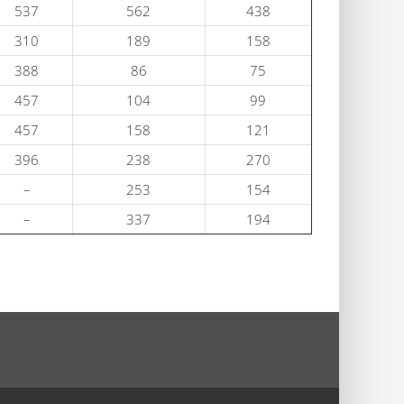
537
562
438
310
189
158
388
86
75
457
104
99
457
158
121
396
238
270
–
253
154
–
337
194