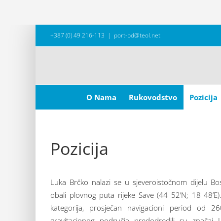
Skip
+387 (0) 49 216-113
|
port-bd@teol.net
to
content
Search
for:
O Nama
Rukovodstvo
Pozicija
Pozicija
Luka Brčko nalazi se u sjeveroistočnom dijelu Bo
obali plovnog puta rijeke Save (44 52’N; 18 48’E
kategorija, prosječan navigacioni period od 2
gravitacionog područja predodredili su znača