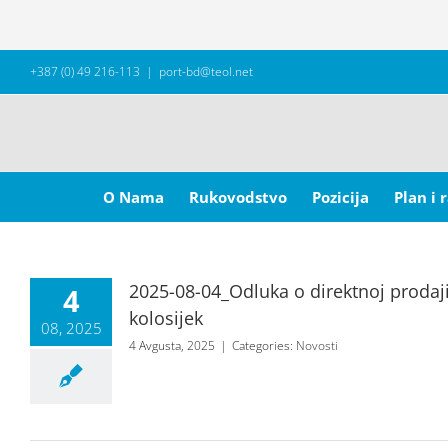
Skip
+387 (0) 49 216-113
|
port-bd@teol.net
to
content
Search
for:
O Nama
Rukovodstvo
Pozicija
Plan i 
2025-08-04_Odluka o direktnoj prodaji
4
kolosijek
08, 2025
4 Avgusta, 2025
|
Categories:
Novosti