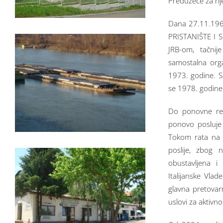
Preduzeće za rije
Dana 27.11.196
PRISTANIŠTE I S
JRB-om, tačni
samostalna org
1973. godine. Sa
se 1978. godine
Do ponovne reo
ponovo posluje
Tokom rata na p
poslije, zbog 
obustavljena i
Italijanske Vla
glavna pretovar
uslovi za aktiv