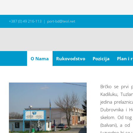
Skip
+387 (0) 49 216-113
|
port-bd@teol.net
to
content
Search
for:
O Nama
Rukovodstvo
Pozicija
Plan i 
Brčko se prvi 
Kadiluku, Tuzla
jedina prelaznic
Dubrovnika i He
skelom. Od tog 
(balvani), a od
(uzvodno bi se 