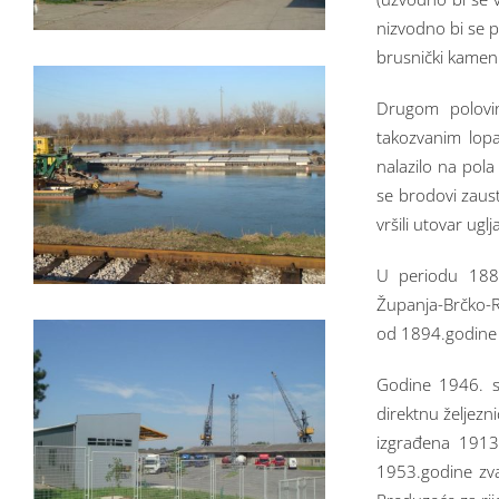
nizvodno bi se pl
brusnički kamen 
Drugom polovin
takozvanim lopa
nalazilo na pola
se brodovi zaust
vršili utovar ugl
U periodu 1887
Županja-Brčko-R
od 1894.godine j
Godine 1946. sa
direktnu željez
izgrađena 1913
1953.godine zvan