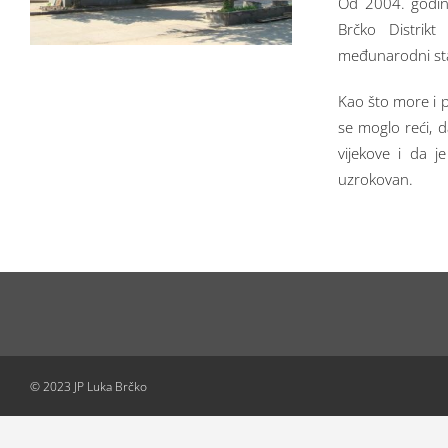
Od 2004. godin
Brčko Distrik
međunarodni st
Kao što more i p
se moglo reći, da
vijekove i da 
uzrokovan.
© 2023 JP Luka Brčko