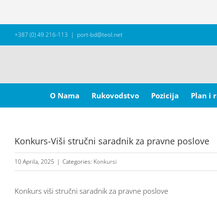
Skip
+387 (0) 49 216-113
|
port-bd@teol.net
to
content
Search
for:
O Nama
Rukovodstvo
Pozicija
Plan i 
Konkurs-Viši stručni saradnik za pravne poslove
10 Aprila, 2025
|
Categories:
Konkursi
Konkurs viši stručni saradnik za pravne poslove