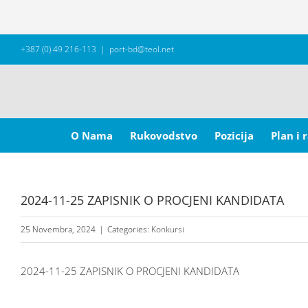
Skip
+387 (0) 49 216-113
|
port-bd@teol.net
to
content
Search
for:
O Nama
Rukovodstvo
Pozicija
Plan i 
2024-11-25 ZAPISNIK O PROCJENI KANDIDATA
25 Novembra, 2024
|
Categories:
Konkursi
2024-11-25 ZAPISNIK O PROCJENI KANDIDATA