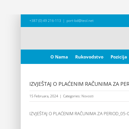
Skip
+387 (0) 49 216-113
|
port-bd@teol.net
to
content
Search
for:
O Nama
Rukovodstvo
Pozicija
IZVJEŠTAJ O PLAĆENIM RAČUNIMA ZA PER
15 Februara, 2024
|
Categories:
Novosti
IZVJEŠTAJ O PLAĆENIM RAČUNIMA ZA PERIOD_05-