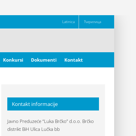
Latinica
Ћирилица
Konkursi
Dokumenti
Kontakt
Kontakt informacije
Javno Preduzeće “Luka Brčko” d.o.o. Brčko
distrikt BiH Ulica Lučka bb