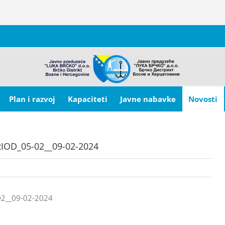
Plan i razvoj
Kapaciteti
Javne nabavke
Novosti
IOD_05-02__09-02-2024
02__09-02-2024