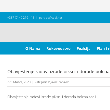
Skip
+387 (0) 49 216-113
|
port-bd@teol.net
to
content
Search
for:
O Nama
Rukovodstvo
Pozicija
Plan i 
Obavještenje radovi izrade piksni i dorade bolcna 
27 Oktobra, 2023
|
Categories:
Javne nabavke
Obavještenje radovi izrade piksni i dorada bolcna radli