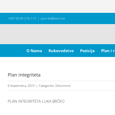
Skip
+387 (0) 49 216-113
|
port-bd@teol.net
to
content
Search
for:
O Nama
Rukovodstvo
Pozicija
Plan i 
Plan integriteta
6 Septembra, 2023
|
Categories:
Dokumenti
PLAN INTEGRITETA LUKA BRČKO