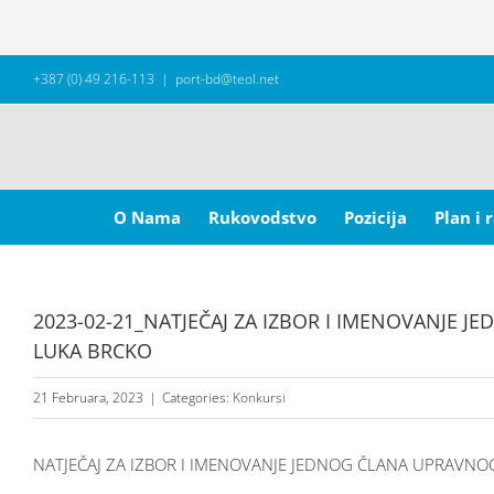
Skip
+387 (0) 49 216-113
|
port-bd@teol.net
to
content
Search
for:
O Nama
Rukovodstvo
Pozicija
Plan i 
2023-02-21_NATJEČAJ ZA IZBOR I IMENOVANJE 
LUKA BRCKO
21 Februara, 2023
|
Categories:
Konkursi
NATJEČAJ ZA IZBOR I IMENOVANJE JEDNOG ČLANA UPRAVNO