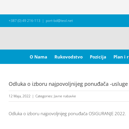
Skip
+387 (0) 49 216-113
|
port-bd@teol.net
to
content
Search
for:
O Nama
Rukovodstvo
Pozicija
Plan i 
Odluka o izboru najpovoljnijeg ponuđača -usluge
12 Maja, 2022
|
Categories:
Javne nabavke
Odluka o izboru najpovoljnijeg ponuđača OSIGURANJE 2022.