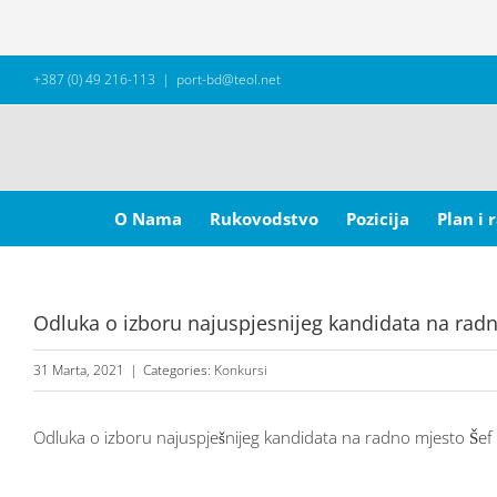
Skip
+387 (0) 49 216-113
|
port-bd@teol.net
to
content
Search
for:
O Nama
Rukovodstvo
Pozicija
Plan i 
Odluka o izboru najuspjesnijeg kandidata na radno
31 Marta, 2021
|
Categories:
Konkursi
Odluka o izboru najuspješnijeg kandidata na radno mjesto Šef s