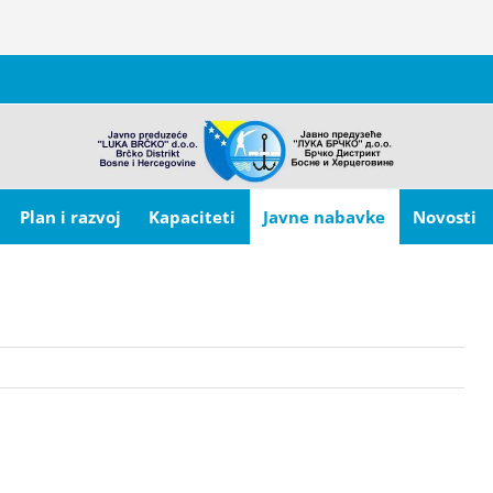
Plan i razvoj
Kapaciteti
Javne nabavke
Novosti