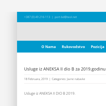
Skip
+387 (0) 49 216-113
|
port-bd@teol.net
to
content
Search
for:
O Nama
Rukovodstvo
Pozicija
Usluge iz ANEKSA II dio B za 2019.godinu
18 Februara, 2019
|
Categories:
Javne nabavke
Usluge iz ANEKSA II DIO B 2019.