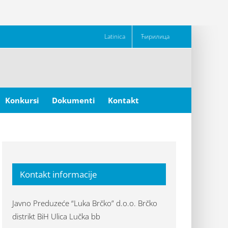
Latinica
Ћирилица
Konkursi
Dokumenti
Kontakt
Kontakt informacije
Javno Preduzeće “Luka Brčko” d.o.o. Brčko
distrikt BiH Ulica Lučka bb