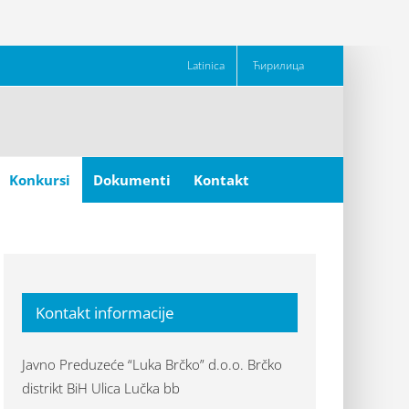
Latinica
Ћирилица
Konkursi
Dokumenti
Kontakt
Kontakt informacije
Javno Preduzeće “Luka Brčko” d.o.o. Brčko
distrikt BiH Ulica Lučka bb