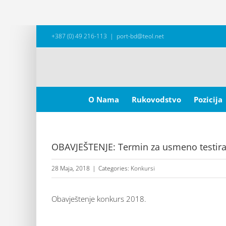
Skip
+387 (0) 49 216-113
|
port-bd@teol.net
to
content
Search
for:
O Nama
Rukovodstvo
Pozicija
OBAVJEŠTENJE: Termin za usmeno testira
28 Maja, 2018
|
Categories:
Konkursi
Obavještenje konkurs 2018.