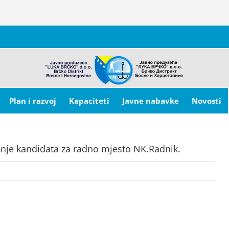
Plan i razvoj
Kapaciteti
Javne nabavke
Novosti
nje kandidata za radno mjesto NK.Radnik.