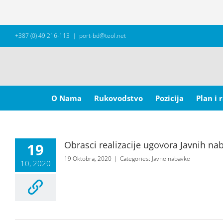
Skip
+387 (0) 49 216-113
|
port-bd@teol.net
to
content
Search
for:
O Nama
Rukovodstvo
Pozicija
Plan i 
Obrasci realizacije ugovora Javnih na
19
19 Oktobra, 2020
|
Categories:
Javne nabavke
10, 2020