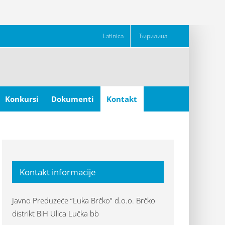
Latinica
Ћирилица
Konkursi
Dokumenti
Kontakt
Kontakt informacije
Javno Preduzeće “Luka Brčko” d.o.o. Brčko
distrikt BiH Ulica Lučka bb