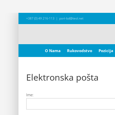
Skip
+387 (0) 49 216-113
|
port-bd@teol.net
to
content
Search
for:
O Nama
Rukovodstvo
Pozicija
Elektronska pošta
Ime: