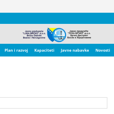
Plan i razvoj
Kapaciteti
Javne nabavke
Novosti