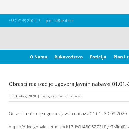
Skip
+387 (0) 49 216-113
|
port-bd@teol.net
to
content
Search
for:
O Nama
Rukovodstvo
Pozicija
Plan i 
Obrasci realizacije ugovora Javnih nabavki 01.01.
19 Oktobra, 2020
|
Categories:
Javne nabavke
Obrasci realizacije ugovora Javnih nabavki 01.01.-30.09.2020
https://drive.google.com/file/d/17dWH48O5ZZ3LPybTMlmJF