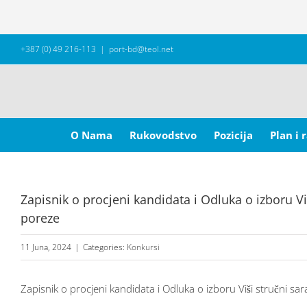
Skip
+387 (0) 49 216-113
|
port-bd@teol.net
to
content
Search
for:
O Nama
Rukovodstvo
Pozicija
Plan i 
Zapisnik o procjeni kandidata i Odluka o izboru Vi
poreze
11 Juna, 2024
|
Categories:
Konkursi
Zapisnik o procjeni kandidata i Odluka o izboru Viši stručni s