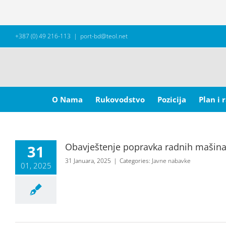
Skip
+387 (0) 49 216-113
|
port-bd@teol.net
to
content
Search
for:
O Nama
Rukovodstvo
Pozicija
Plan i 
Obavještenje popravka radnih mašina
31
31 Januara, 2025
|
Categories:
Javne nabavke
01, 2025