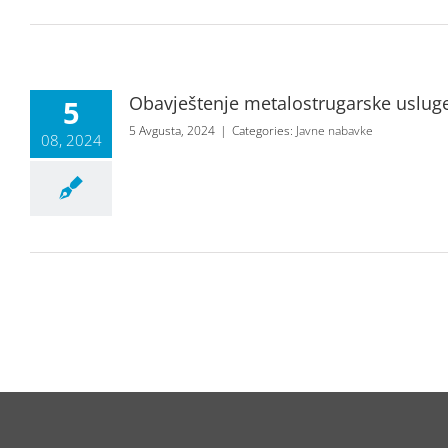
Obavještenje metalostrugarske uslug
5
5 Avgusta, 2024
|
Categories:
Javne nabavke
08, 2024