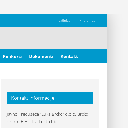
Latinica
Ћирилица
Konkursi
Dokumenti
Kontakt
Kontakt informacije
Javno Preduzeće “Luka Brčko” d.o.o. Brčko
distrikt BiH Ulica Lučka bb