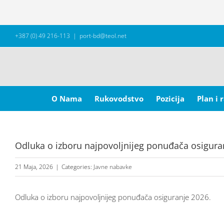
Skip
+387 (0) 49 216-113
|
port-bd@teol.net
to
content
Search
for:
O Nama
Rukovodstvo
Pozicija
Plan i 
Odluka o izboru najpovoljnijeg ponuđača osigura
21 Maja, 2026
|
Categories:
Javne nabavke
Odluka o izboru najpovoljnijeg ponuđača osiguranje 2026.