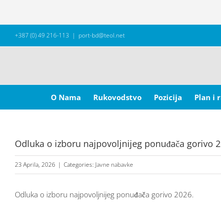
Skip
+387 (0) 49 216-113
|
port-bd@teol.net
to
content
Search
for:
O Nama
Rukovodstvo
Pozicija
Plan i 
Odluka o izboru najpovoljnijeg ponuđača gorivo 2
23 Aprila, 2026
|
Categories:
Javne nabavke
Odluka o izboru najpovoljnijeg ponuđača gorivo 2026.