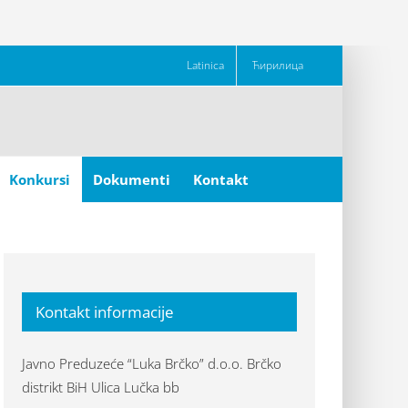
Latinica
Ћирилица
Konkursi
Dokumenti
Kontakt
Kontakt informacije
Javno Preduzeće “Luka Brčko” d.o.o. Brčko
distrikt BiH Ulica Lučka bb