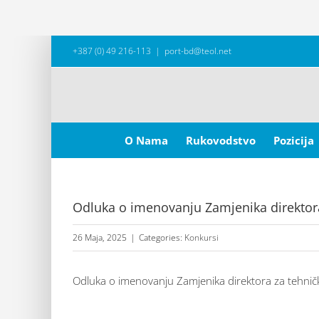
Skip
+387 (0) 49 216-113
|
port-bd@teol.net
to
content
Search
for:
O Nama
Rukovodstvo
Pozicija
Odluka o imenovanju Zamjenika direktor
26 Maja, 2025
|
Categories:
Konkursi
Odluka o imenovanju Zamjenika direktora za tehnič