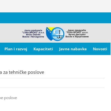
Plan i razvoj
Kapaciteti
Javne nabavke
Novosti
a za tehničke poslove
ke poslove