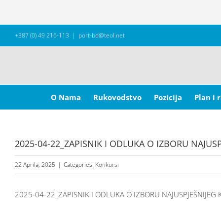
Skip
+387 (0) 49 216-113
|
port-bd@teol.net
to
content
Search
for:
O Nama
Rukovodstvo
Pozicija
Plan i 
2025-04-22_ZAPISNIK I ODLUKA O IZBORU NAJUS
22 Aprila, 2025
|
Categories:
Konkursi
2025-04-22_ZAPISNIK I ODLUKA O IZBORU NAJUSPJEŠNIJEG