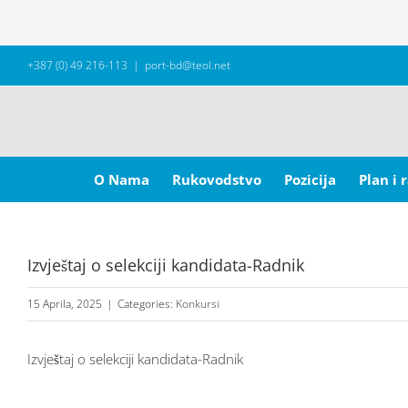
Skip
+387 (0) 49 216-113
|
port-bd@teol.net
to
content
Search
for:
O Nama
Rukovodstvo
Pozicija
Plan i 
Izvještaj o selekciji kandidata-Radnik
15 Aprila, 2025
|
Categories:
Konkursi
Izvještaj o selekciji kandidata-Radnik