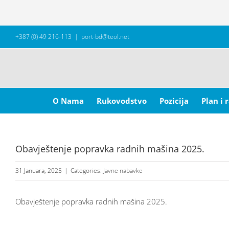
Skip
+387 (0) 49 216-113
|
port-bd@teol.net
to
content
Search
for:
O Nama
Rukovodstvo
Pozicija
Plan i 
Obavještenje popravka radnih mašina 2025.
31 Januara, 2025
|
Categories:
Javne nabavke
Obavještenje popravka radnih mašina 2025.