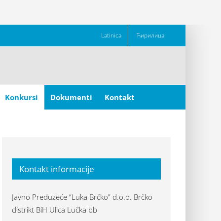
Latinica
Ћирилица
Konkursi
Dokumenti
Kontakt
Kontakt informacije
Javno Preduzeće “Luka Brčko” d.o.o. Brčko
distrikt BiH Ulica Lučka bb