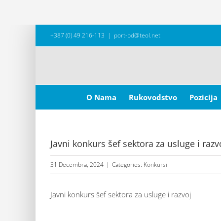
Skip
+387 (0) 49 216-113
|
port-bd@teol.net
to
content
Search
for:
O Nama
Rukovodstvo
Pozicija
Javni konkurs šef sektora za usluge i razv
31 Decembra, 2024
|
Categories:
Konkursi
Javni konkurs šef sektora za usluge i razvoj