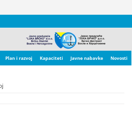
Plan i razvoj
Kapaciteti
Javne nabavke
Novosti
oj