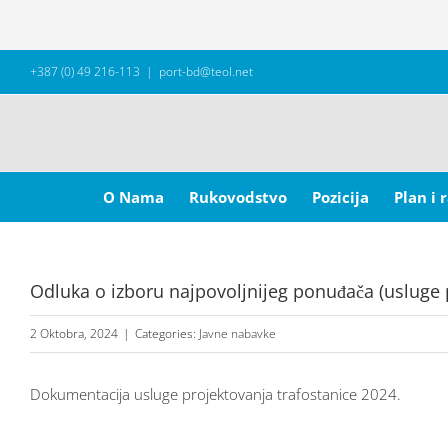
Skip
+387 (0) 49 216-113
|
port-bd@teol.net
to
content
Search
for:
O Nama
Rukovodstvo
Pozicija
Plan i 
Odluka o izboru najpovoljnijeg ponuđača (usluge 
2 Oktobra, 2024
|
Categories:
Javne nabavke
Dokumentacija usluge projektovanja trafostanice 2024.