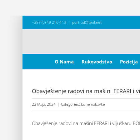
Skip
+387 (0) 49 216-113
|
port-bd@teol.net
to
content
Search
for:
O Nama
Rukovodstvo
Pozicija
Obavještenje radovi na mašini FERARI i 
22 Maja, 2024
|
Categories:
Javne nabavke
Obavješenje radovi na mašini FERARI i viljuškaru P