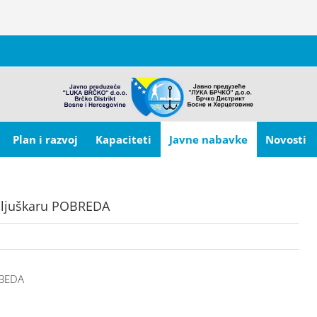
Plan i razvoj
Kapaciteti
Javne nabavke
Novosti
viljuškaru POBREDA
OBEDA