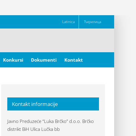
Latinica
Ћирилица
Konkursi
Dokumenti
Kontakt
Kontakt informacije
Javno Preduzeće “Luka Brčko” d.o.o. Brčko
distrikt BiH Ulica Lučka bb