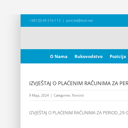
Skip
+387 (0) 49 216-113
|
port-bd@teol.net
to
content
Search
for:
O Nama
Rukovodstvo
Pozicija
IZVJEŠTAJ O PLAĆENIM RAČUNIMA ZA PER
9 Maja, 2024
|
Categories:
Novosti
IZVJEŠTAJ O PLAĆENIM RAČUNIMA ZA PERIOD_29-