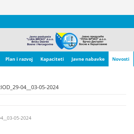
Plan i razvoj
Kapaciteti
Javne nabavke
Novosti
IOD_29-04__03-05-2024
04__03-05-2024