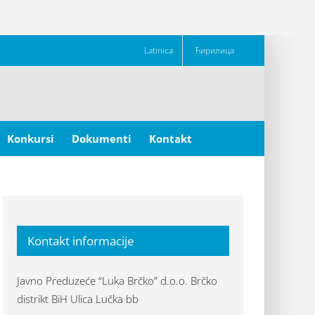
Latinica
Ћирилица
Konkursi
Dokumenti
Kontakt
Kontakt informacije
Javno Preduzeće “Luka Brčko” d.o.o. Brčko
distrikt BiH Ulica Lučka bb