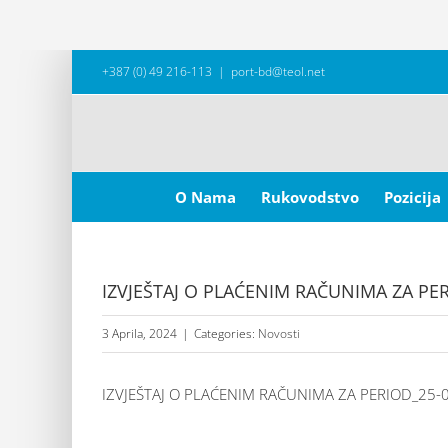
Skip
+387 (0) 49 216-113
|
port-bd@teol.net
to
content
Search
for:
O Nama
Rukovodstvo
Pozicija
IZVJEŠTAJ O PLAĆENIM RAČUNIMA ZA PER
3 Aprila, 2024
|
Categories:
Novosti
IZVJEŠTAJ O PLAĆENIM RAČUNIMA ZA PERIOD_25-