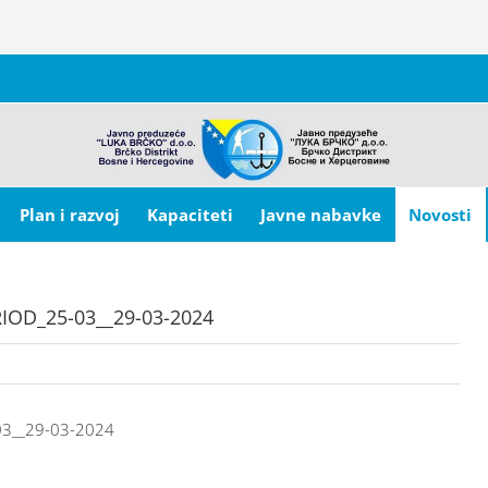
Plan i razvoj
Kapaciteti
Javne nabavke
Novosti
IOD_25-03__29-03-2024
03__29-03-2024