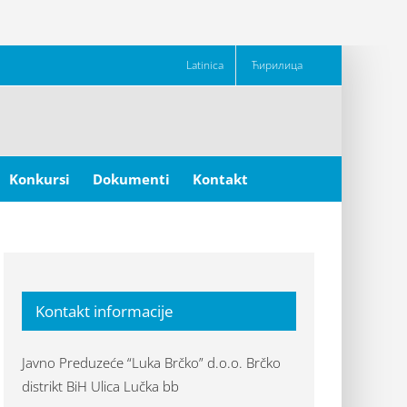
Latinica
Ћирилица
Konkursi
Dokumenti
Kontakt
Kontakt informacije
Javno Preduzeće “Luka Brčko” d.o.o. Brčko
distrikt BiH Ulica Lučka bb