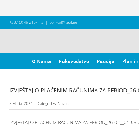
Skip
+387 (0) 49 216-113
|
port-bd@teol.net
to
content
Search
for:
O Nama
Rukovodstvo
Pozicija
Plan i 
IZVJEŠTAJ O PLAĆENIM RAČUNIMA ZA PERIOD_26-
5 Marta, 2024
|
Categories:
Novosti
IZVJEŠTAJ O PLAĆENIM RAČUNIMA ZA PERIOD_26-02__01-03