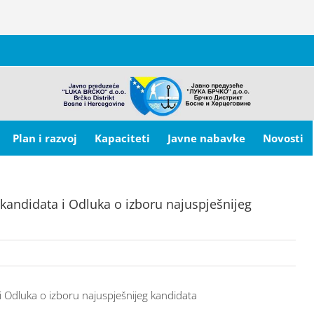
Plan i razvoj
Kapaciteti
Javne nabavke
Novosti
i kandidata i Odluka o izboru najuspješnijeg
 i Odluka o izboru najuspješnijeg kandidata