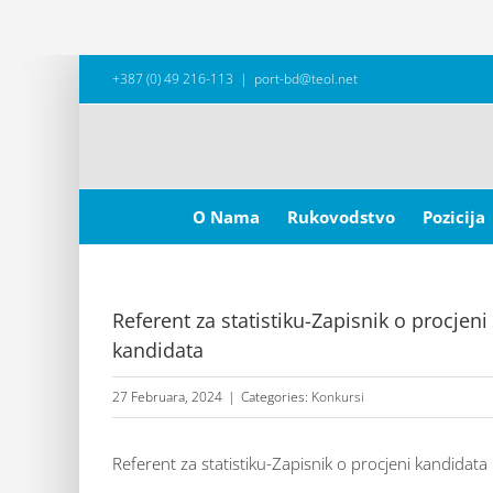
Skip
+387 (0) 49 216-113
|
port-bd@teol.net
to
content
Search
for:
O Nama
Rukovodstvo
Pozicija
Referent za statistiku-Zapisnik o procjen
kandidata
27 Februara, 2024
|
Categories:
Konkursi
Referent za statistiku-Zapisnik o procjeni kandidata