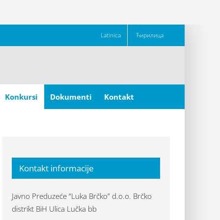
Latinica
Ћирилица
Konkursi
Dokumenti
Kontakt
Kontakt informacije
Javno Preduzeće “Luka Brčko” d.o.o. Brčko
distrikt BiH Ulica Lučka bb