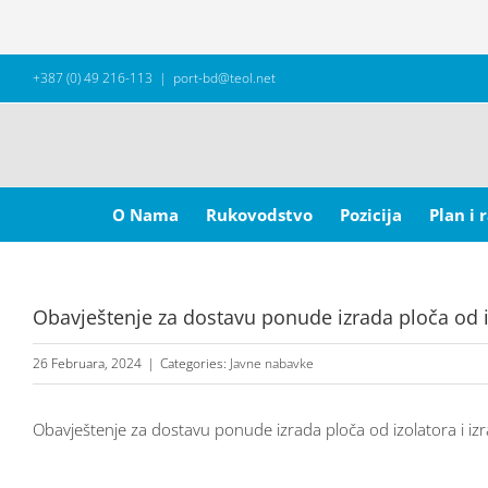
Skip
+387 (0) 49 216-113
|
port-bd@teol.net
to
content
Search
for:
O Nama
Rukovodstvo
Pozicija
Plan i 
Obavještenje za dostavu ponude izrada ploča od i
26 Februara, 2024
|
Categories:
Javne nabavke
Obavještenje za dostavu ponude izrada ploča od izolatora i i