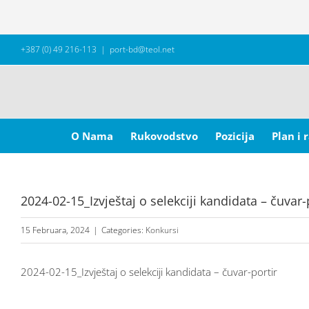
Skip
+387 (0) 49 216-113
|
port-bd@teol.net
to
content
Search
for:
O Nama
Rukovodstvo
Pozicija
Plan i 
2024-02-15_Izvještaj o selekciji kandidata – čuvar-
15 Februara, 2024
|
Categories:
Konkursi
2024-02-15_Izvještaj o selekciji kandidata – čuvar-portir