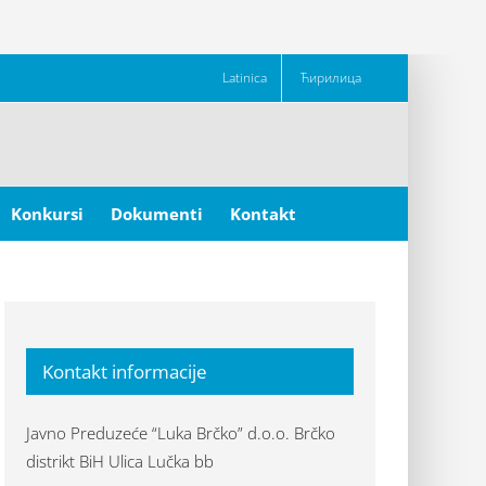
Latinica
Ћирилица
Konkursi
Dokumenti
Kontakt
Kontakt informacije
Javno Preduzeće “Luka Brčko” d.o.o. Brčko
distrikt BiH Ulica Lučka bb