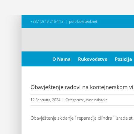
Skip
+387 (0) 49 216-113
|
port-bd@teol.net
to
content
Search
for:
O Nama
Rukovodstvo
Pozicija
Obavještenje radovi na kontejnerskom vi
12 Februara, 2024
|
Categories:
Javne nabavke
Obavještenje skidanje i reparacija cilindra i izrada 