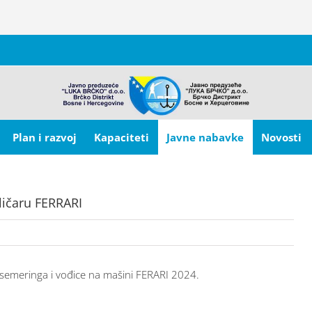
Plan i razvoj
Kapaciteti
Javne nabavke
Novosti
ličaru FERRARI
st semeringa i vođice na mašini FERARI 2024.