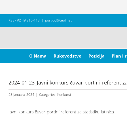
Skip
+387 (0) 49 216-113
|
port-bd@teol.net
to
content
Search
for:
O Nama
Rukovodstvo
Pozicija
Plan i 
2024-01-23_Javni konkurs čuvar-portir i referent za 
23 Januara, 2024
|
Categories:
Konkursi
Javni konkurs čuvar-portir i referent za statistiku-latinica