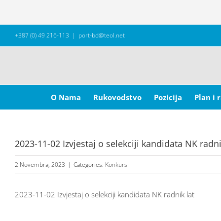
Skip
+387 (0) 49 216-113
|
port-bd@teol.net
to
content
Search
for:
O Nama
Rukovodstvo
Pozicija
Plan i 
2023-11-02 Izvjestaj o selekciji kandidata NK radn
2 Novembra, 2023
|
Categories:
Konkursi
2023-11-02 Izvjestaj o selekciji kandidata NK radnik lat