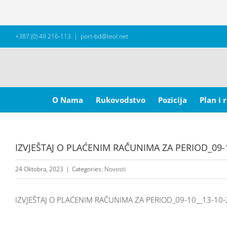
Skip
+387 (0) 49 216-113
|
port-bd@teol.net
to
content
Search
for:
O Nama
Rukovodstvo
Pozicija
Plan i 
IZVJEŠTAJ O PLAĆENIM RAČUNIMA ZA PERIOD_09-
24 Oktobra, 2023
|
Categories:
Novosti
IZVJEŠTAJ O PLAĆENIM RAČUNIMA ZA PERIOD_09-10__13-10