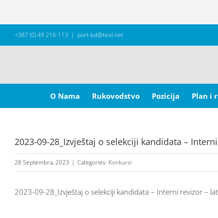
Skip
+387 (0) 49 216-113
|
port-bd@teol.net
to
content
Search
for:
O Nama
Rukovodstvo
Pozicija
Plan i 
2023-09-28_Izvještaj o selekciji kandidata – Interni 
28 Septembra, 2023
|
Categories:
Konkursi
2023-09-28_Izvještaj o selekciji kandidata – Interni revizor – lat