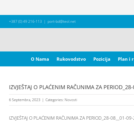
Skip
+387 (0) 49 216-113
|
port-bd@teol.net
to
content
Search
for:
O Nama
Rukovodstvo
Pozicija
Plan i 
IZVJEŠTAJ O PLAĆENIM RAČUNIMA ZA PERIOD_28-
6 Septembra, 2023
|
Categories:
Novosti
IZVJEŠTAJ O PLAĆENIM RAČUNIMA ZA PERIOD_28-08__01-09