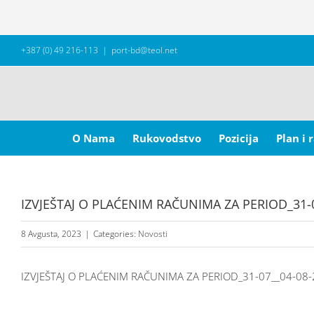
Skip
+387 (0) 49 216-113
|
port-bd@teol.net
to
content
Search
for:
O Nama
Rukovodstvo
Pozicija
Plan i 
IZVJEŠTAJ O PLAĆENIM RAČUNIMA ZA PERIOD_31-
8 Avgusta, 2023
|
Categories:
Novosti
IZVJEŠTAJ O PLAĆENIM RAČUNIMA ZA PERIOD_31-07__04-08