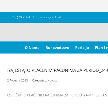
Skip
+387 (0) 49 216-113
|
port-bd@teol.net
to
content
Search
for:
O Nama
Rukovodstvo
Pozicija
Plan i 
IZVJEŠTAJ O PLAĆENIM RAČUNIMA ZA PERIOD_24-
2 Avgusta, 2023
|
Categories:
Novosti
IZVJEŠTAJ O PLAĆENIM RAČUNIMA ZA PERIOD_24-07__28-07