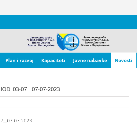
Plan i razvoj
Kapaciteti
Javne nabavke
Novosti
IOD_03-07__07-07-2023
07__07-07-2023