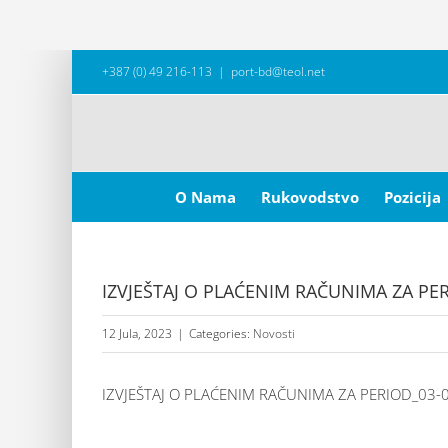
Skip
+387 (0) 49 216-113
|
port-bd@teol.net
to
content
Search
for:
O Nama
Rukovodstvo
Pozicija
IZVJEŠTAJ O PLAĆENIM RAČUNIMA ZA PER
12 Jula, 2023
|
Categories:
Novosti
IZVJEŠTAJ O PLAĆENIM RAČUNIMA ZA PERIOD_03-