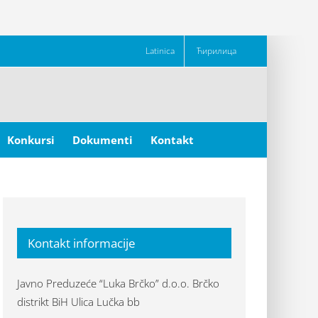
Latinica
Ћирилица
Konkursi
Dokumenti
Kontakt
Kontakt informacije
Javno Preduzeće “Luka Brčko” d.o.o. Brčko
distrikt BiH Ulica Lučka bb