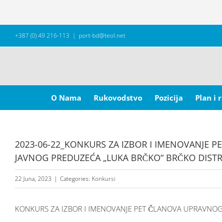
Skip
+387 (0) 49 216-113
|
port-bd@teol.net
to
content
Search
for:
O Nama
Rukovodstvo
Pozicija
Plan i 
2023-06-22_KONKURS ZA IZBOR I IMENOVANJE
JAVNOG PREDUZEĆA „LUKA BRČKO“ BRČKO DISTR
22 Juna, 2023
|
Categories:
Konkursi
KONKURS ZA IZBOR I IMENOVANJE PET ČLANOVA UPRAVNO