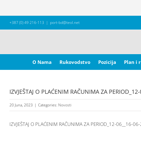
Skip
+387 (0) 49 216-113
|
port-bd@teol.net
to
content
Search
for:
O Nama
Rukovodstvo
Pozicija
Plan i 
IZVJEŠTAJ O PLAĆENIM RAČUNIMA ZA PERIOD_12-
20 Juna, 2023
|
Categories:
Novosti
IZVJEŠTAJ O PLAĆENIM RAČUNIMA ZA PERIOD_12-06__16-06