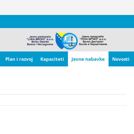
Plan i razvoj
Kapaciteti
Javne nabavke
Novosti