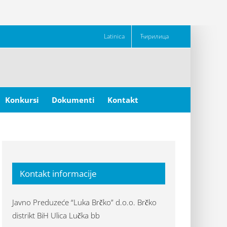
Latinica
Ћирилица
Konkursi
Dokumenti
Kontakt
Kontakt informacije
Javno Preduzeće “Luka Brčko” d.o.o. Brčko
distrikt BiH Ulica Lučka bb