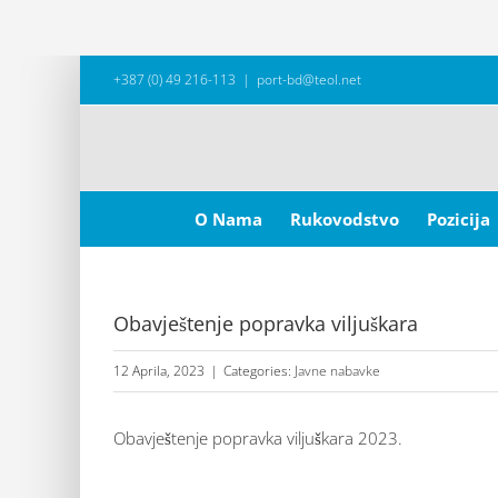
Skip
+387 (0) 49 216-113
|
port-bd@teol.net
to
content
Search
for:
O Nama
Rukovodstvo
Pozicija
Obavještenje popravka viljuškara
12 Aprila, 2023
|
Categories:
Javne nabavke
Obavještenje popravka viljuškara 2023.