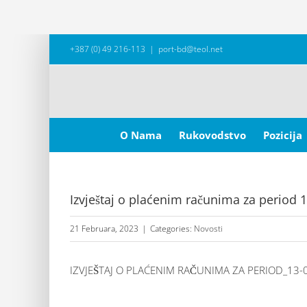
Skip
+387 (0) 49 216-113
|
port-bd@teol.net
to
content
Search
for:
O Nama
Rukovodstvo
Pozicija
Izvještaj o plaćenim računima za period 1
21 Februara, 2023
|
Categories:
Novosti
IZVJEŠTAJ O PLAĆENIM RAČUNIMA ZA PERIOD_13-