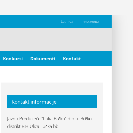
Latinica
Ћирилица
Konkursi
Dokumenti
Kontakt
Kontakt informacije
Javno Preduzeće “Luka Brčko” d.o.o. Brčko
distrikt BiH Ulica Lučka bb