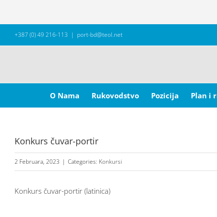
Skip
+387 (0) 49 216-113
|
port-bd@teol.net
to
content
Search
for:
O Nama
Rukovodstvo
Pozicija
Plan i 
Konkurs čuvar-portir
2 Februara, 2023
|
Categories:
Konkursi
Konkurs čuvar-portir (latinica)