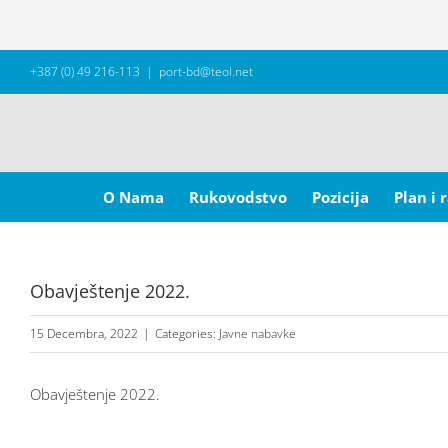
Skip
+387 (0) 49 216-113
|
port-bd@teol.net
to
content
Search
for:
O Nama
Rukovodstvo
Pozicija
Plan i 
Obavještenje 2022.
15 Decembra, 2022
|
Categories:
Javne nabavke
Obavještenje 2022.